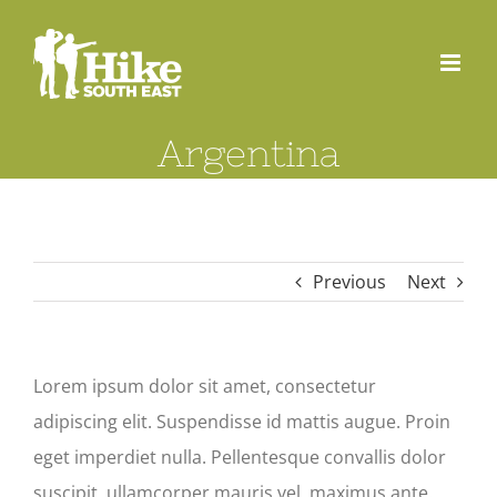
Skip
to
content
Argentina
Previous
Next
Lorem ipsum dolor sit amet, consectetur
adipiscing elit. Suspendisse id mattis augue. Proin
eget imperdiet nulla. Pellentesque convallis dolor
suscipit, ullamcorper mauris vel, maximus ante.